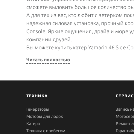
сможете выловить большое количество ры
А для тех из вас, кто любит с ветерком п
надежная силовая установка, прочный кор
Console. Яркие ощущения, драйв и море у
компании друзей.
Вы можете купить катер Yamarin 46 Side C
Читать полностью
ТЕХНИКА
СЕРВИС
Генераторы
Запись н
Моторы для лодок
Мотосер
Катера
Ремонт л
Техника с пробегом
Гарантий