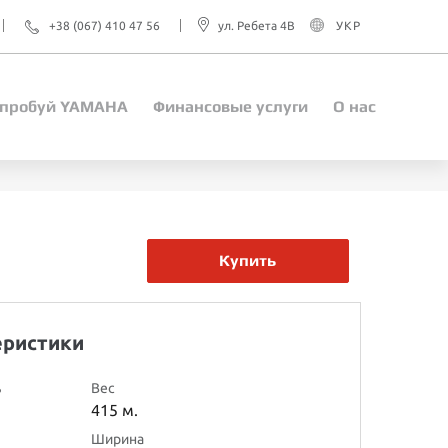
+38 (067) 410 47 56
ул. Ребета 4В
УКР
пробуй YAMAHA
Финансовые услуги
О нас
Купить
еристики
ь
Вес
415 м.
Ширина