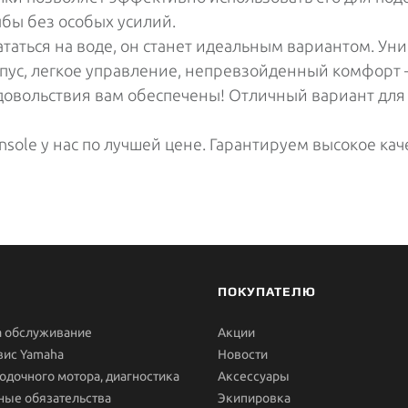
бы без особых усилий.
окататься на воде, он станет идеальным вариантом. У
пус, легкое управление, непревзойденный комфорт –
довольствия вам обеспечены! Отличный вариант для 
onsole у нас по лучшей цене. Гарантируем высокое ка
ПОКУПАТЕЛЮ
а обслуживание
Акции
вис Yamaha
Новости
одочного мотора, диагностика
Aксессуары
ные обязательства
Экипировка