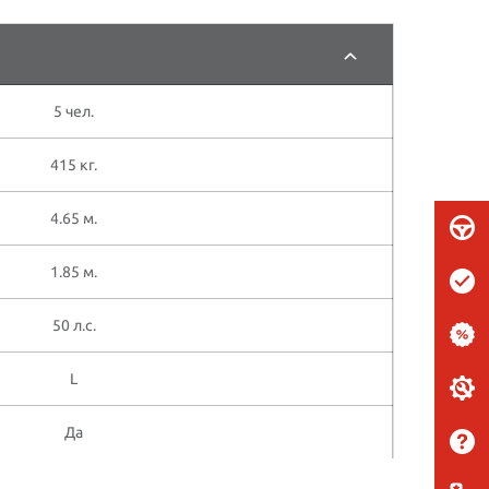
5 чел.
415 кг.
4.65 м.
1.85 м.
50 л.с.
L
Да